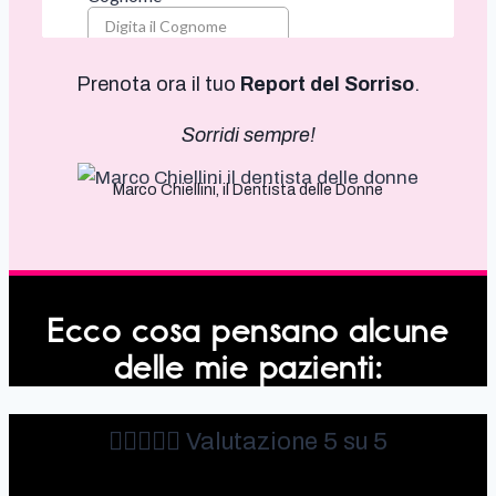
Prenota ora il tuo
Report del Sorriso
.
Sorridi sempre!
Marco Chiellini, il Dentista delle Donne
Ecco cosa pensano alcune
delle mie pazienti:





Valutazione 5 su 5