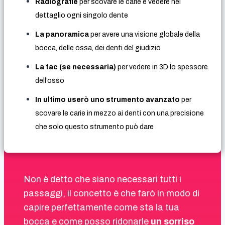
Radiografie
per scovare le carie e vedere nel
dettaglio ogni singolo dente
La panoramica
per avere una visione globale della
bocca, delle ossa, dei denti del giudizio
La tac (se necessaria)
per vedere in 3D lo spessore
dell’osso
In ultimo userò uno strumento avanzato
per
scovare le carie in mezzo ai denti con una precisione
che solo questo strumento può dare
Non è detto che siano necessari tutti i
passaggi, il concetto è che farò in modo di
capire perfettamente come sta la tua
bocca e come posso ridonarle
un sorriso